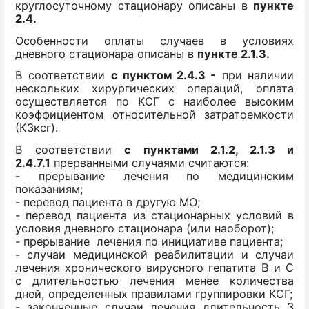
круглосуточному стационару описаны в
пункте
2.4.
Особенности оплаты случаев в условиях
дневного стационара описаны
в
пункте 2.1.3.
В соответствии
с пунктом 2.4.3 -
при наличии
нескольких хирургических операций, оплата
осуществляется по КСГ с наиболее высоким
коэффициентом относительной затратоемкости
(КЗксг).
В соответствии
с пунктами 2.1.2, 2.1.3 и
2.4.7.1
прерванными случаями считаются:
- прерывание лечения по медицинским
показаниям;
- перевод пациента в другую МО;
- перевод пациента из стационарных условий в
условия дневного стационара (или наоборот);
- прерывание лечения по инициативе пациента;
- случаи медицинской реабилитации и случаи
лечения хронического вирусного гепатита В и С
с длительностью лечения менее количества
дней, определенных правилами группировки КСГ;
- законченные случаи лечения длительность 3