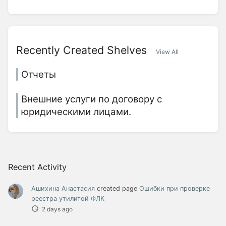
Recently Created Shelves
View All
Отчеты
Внешние услуги по договору с
юридическими лицами.
Recent Activity
Ашихина Анастасия
created page
Ошибки при проверке
реестра утилитой ФЛК
2 days ago