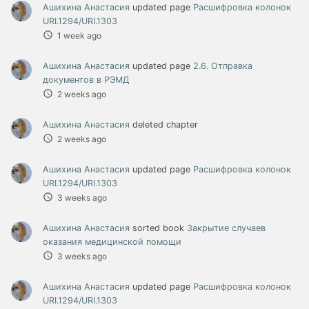
Ашихина Анастасия
updated page
Расшифровка колонок
URI.1294/URI.1303
1 week ago
Ашихина Анастасия
updated page
2.6. Отправка
документов в РЭМД
2 weeks ago
Ашихина Анастасия
deleted chapter
2 weeks ago
Ашихина Анастасия
updated page
Расшифровка колонок
URI.1294/URI.1303
3 weeks ago
Ашихина Анастасия
sorted book
Закрытие случаев
оказания медицинской помощи
3 weeks ago
Ашихина Анастасия
updated page
Расшифровка колонок
URI.1294/URI.1303