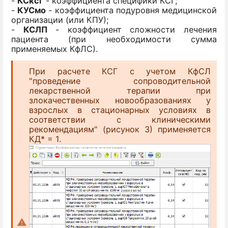
-
КСксг
- коэффициента специфики КСГ;
-
КУСмо
- коэффициента подуровня медицинской
организации (или КПУ);
-
КСЛП
- коэффициент сложности лечения
пациента (при необходимости сумма
применяемых КфЛС).
При расчете КСГ с учетом КфСЛ
"проведение сопроводительной
лекарственной терапии при
злокачественных новообразованиях у
взрослых в стационарных условиях в
соответствии с клиническими
рекомендациям" (рисунок 3) применяется
КД* = 1.