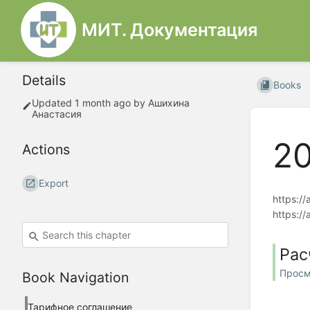
МИТ. Документация
Details
Books
Updated
1 month ago
by
Ашихина
Анастасия
2
Actions
Export
https:/
https:/
Рас
Просм
Book Navigation
Тарифное соглашение