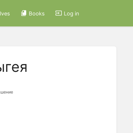
lves
Books
Log in
ыгея
ашение