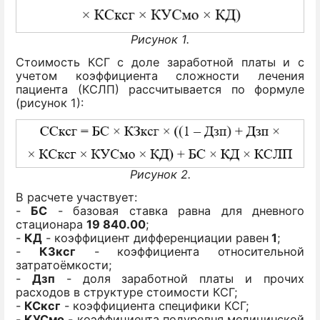
Рисунок 1.
Стоимость КСГ с доле заработной платы и с
учетом коэффициента сложности лечения
пациента (КСЛП) рассчитывается по формуле
(рисунок 1):
Рисунок 2.
В расчете участвует:
-
БС
- базовая ставка равна для дневного
стационара
19 840.00
;
-
КД
- коэффициент дифференциации равен
1
;
-
КЗксг
- коэффициента относительной
затратоёмкости;
-
Дзп
- доля заработной платы и прочих
расходов в структуре стоимости КСГ;
-
КСксг
- коэффициента специфики КСГ;
-
КУСмо
- коэффициента подуровня медицинской