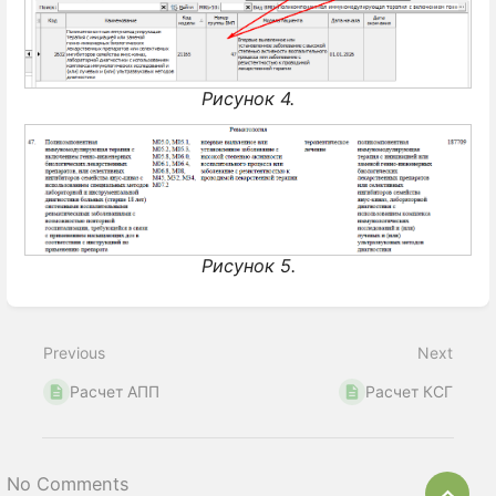
Рисунок 4.
Рисунок 5.
Enter
section
select
Previous
Next
mode
Расчет АПП
Расчет КСГ
No Comments
Bac