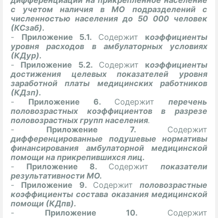
с учетом наличия в МО подразделений с
численностью населения до 50 000 человек
(КСзаб).
-
Приложение 5.1.
Содержит
к
оэффициенты
уровня расходов в амбулаторных условиях
(КДур).
-
Приложение 5.2.
Содержит
к
оэффициенты
достижения целевых показателей уровня
заработной платы медицинских работников
(КДзп).
-
Приложение 6.
Содержит
перечень
половозрастных коэффициентов в разрезе
половозрастных групп населения
.
-
Приложение 7.
Содержит
дифференцированные подушевые нормативы
финансирования амбулаторной медицинской
помощи на прикрепившихся лиц.
-
Приложение 8.
Содержит
показатели
результативности МО.
-
Приложение 9.
Содержит
половозрастные
коэффициенты состава оказания медицинской
помощи (КДпв).
-
Приложение 10.
Содержит