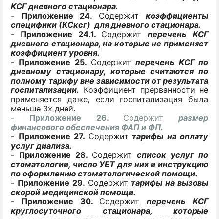
КСГ дневного стационара.
-
Приложение 24.
Содержит
коэффициенты
специфики (КСксг) для дневного стационара.
-
Приложение 24.1.
Содержит
перечень КСГ
дневного стационара, на которые не применяет
коэффициент уровня.
-
Приложение 25.
Содержит
перечень КСГ по
дневному стационару
, которые считаются по
полному тарифу вне зависимости от
результата
госпитализации.
Коэффициент прерванности не
применяется даже, если госпитализация была
меньше 3х дней.
-
Приложение 26.
Содержит
размер
финансового обеспечения ФАП и ФП.
-
Приложение 27.
Содержит
тарифы на оплату
услуг диализа.
-
Приложение 28.
Содержит
список услуг по
стоматологии, число УЕТ для них и инструкцию
по оформлению стоматологической помощи.
-
Приложение 29.
Содержит
тарифы на вызовы
скорой медицинской помощи.
-
Приложение 30.
Содержит
перечень КСГ
круглосуточного стационара, которые