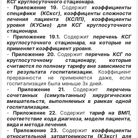
КСГ круглосуточного стационара.
-
Приложение 19.
Содержит
коэффициенты
специфики (КСксг), коэффиценты сложности
лечения пациента (КСЛП), коэффициенты
уровня (КУСмо)
для КСГ круглосуточного
стационара
.
-
Приложение 19.1.
Содержит
перечень КСГ
круглосуточного стационара, на которые не
применяет коэффициент уровня.
-
Приложение 20.
Содержит
перечень КСГ по
круглосуточному стационару
, которые
считаются по полному тарифу вне зависимости
от
результата госпитализации.
Коэффициент
прерванности не применяется даже, если
госпитализация была меньше 3х дней.
-
Приложение 21.
Содержит
перечень
сочетанных (симультанных) хирургических
вмешательств, выполняемых в рамках одной
госпитализации.
-
Приложение 22.
Содержит
тариф на ВМП,
соответствие кода диагноза, модели пациента,
вида и метода лечения.
-
Приложение 23.
Содержит
коэффициенты
относительной затратоемкости (КЗксг) для