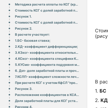
Методика расчета оплаты по КСГ (кроме ВМП) описана в самом текстетарифного соглашениявпункте 17стать
Стоимость КСГ с долей заработной платы рассчитывается по формуле (рисунок 1).
Рисунок 1.
Стоимость КСГ с долей заработной платы и учетом КфСЛ рассчитывается по формуле (рисунок 2).
Рисунок 2.
Стои
В расчете участвует:
(рису
1.БС- базовая ставка;
2.КД- коэффициент дифференциации;
3.КЗксг- коэффициента относительной затратоёмкости;
4.КСксг- коэффициента специфики КСГ;
5.КУСмо- коэффициента подуровня медицинской организации (или КПУ);
6. Дзп- доля заработной платы и прочих расходов в структуре стоимости КСГ;
7.КСЛП- коэффициент сложности лечения пациента (при необходимости сумма применяемых КфЛС).
В рас
При расчете КСГ с учетом КфСЛ "проведение сопроводительной лекарственной терапии при злокачественных
Рисунок 3.
1.
БС
Расположение коэффициентов в КСАМУ подробно описано в инструкции"Расчет КСГ". Подробная информация п
2.
КД
Доля заработной платы для КСГ установлена в приложениях 16 и 17 тарифного соглашения (рисунок 4, 5).
Рисунок 4.