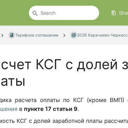
She
Тарифное соглашение
2026 Карачаево-Черкесс.
счет КСГ с долей 
латы
дика расчета оплаты по КСГ (кроме ВМП) 
ашения
в
пункте 17
статьи 9
.
ость КСГ с долей заработной платы рассчиты