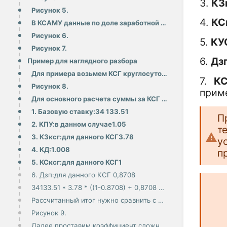
3.
КЗ
Рисунок 5.
4.
КС
В КСАМУ данные по доле заработной платы расположены в меню "Справочники" - "Тарифы (КЧР)" - "Доля за
Рисунок 6.
5.
КУ
Рисунок 7.
6.
Дз
Пример для наглядного разбора
Для примера возьмем КСГ круглосуточного стационара "st19.084. Лучевая терапия в сочетании с лекарств
7.
К
Рисунок 8.
прим
Для основного расчета суммы за КСГ нужно перемножить:
1. Базовую ставку:34 133.51
П
2. КПУ:в данном случае1.05
т
3. КЗксг:для данного КСГ3.78
у
4. КД:1.008
п
5. КСксг:для данного КСГ1
6. Дзп:для данного КСГ 0,8708
34133.51 * 3.78 * ((1-0.8708) + 0,8708 * 1 * 1.05 * 1.008) = 135 586.18
Рассчитанный итог нужно сравнить с приложением => цифры сошлись (рисунок 9).
Рисунок 9.
Далее проставим коэффициент сложности лечения пациента, сумма перерасчиталась и стала 141 779,37 (ри