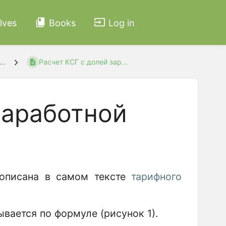
lves
Books
Log in
..
Расчет КСГ с долей зар...
заработной
описана в самом тексте
тарифного
вается по формуле (рисунок 1).