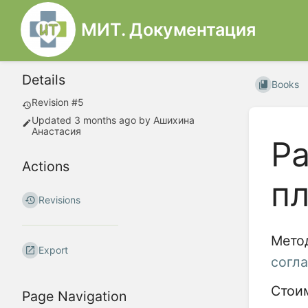
МИТ. Документация
Details
Books
Revision #5
Updated
3 months ago
by
Ашихина
Анастасия
Ра
Actions
п
Revisions
Мето
Export
согл
Стоим
Page Navigation