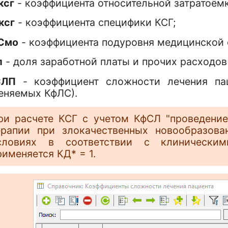
ксг
- коэффициента относительной затратоём
ксг
- коэффициента специфики КСГ;
Смо
- коэффициента подуровня медицинской 
п
- доля заработной платы и прочих расходов
СЛП
- коэффициент сложности лечения па
еняемых КфЛС).
ри расчете КСГ с учетом КфСЛ "проведение
ерапии при злокачественных новообразова
словиях в соответствии с клиническим
рименяется КД* = 1.