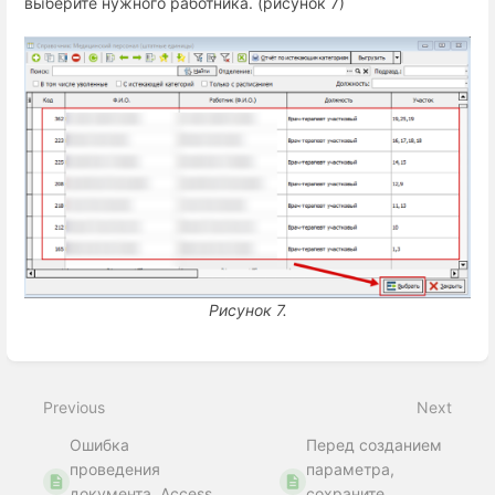
выберите нужного работника. (рисунок 7)
Рисунок 7.
Enter
section
select
Previous
Next
mode
Ошибка
Перед созданием
проведения
параметра,
документа. Access
сохраните