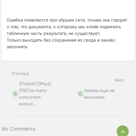
Ошибка появляется при обрыве сети, точнее она говорит
о том, что документа, к которому мы хотим подвязать
табличную часть результата, не существует.
Только выходить без сохранения из свода и заново
заполнять
Enter
section
select
Previous
mode
Next
[FireDAC][Phys]
[FB]Too many
Анализ ещё не
concurrent
выполнен
execut...
No Comments
Bac