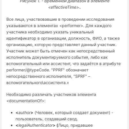
Рисунок 1. - Временной диапазон в элементе
<effectiveTime>.
.
Все лица, участвовавшие в проведении исследования
указываются в элементах <performer>. Для каждого
участника необходимо указать уникальный
идентификатор в организации, должность, ФИО, а также
организацию, которую представляет данный участник.
Участник может быть отмечен как непосредственный
исполнитель документируемого события, либо как
вспомогательный или ассистент, что задаётся в атрибуте
performer/@typeCode. "PPRF" обозначает
непосредственного исполнителя, "SPRF" –
вспомогательного\ассистента.»
Необходимо различать участников элемента
<
documentationOf
>:
<
author
>
(Человек, который создает документ) -
пользователь, создавший свод.
<
legalAuthenticator
> (
Лицо, придавшее