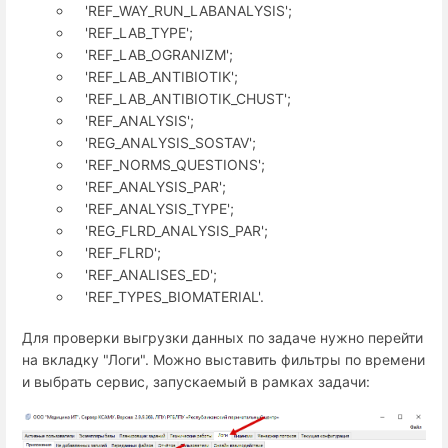
'REF_WAY_RUN_LABANALYSIS';
'REF_LAB_TYPE';
'REF_LAB_OGRANIZM';
'REF_LAB_ANTIBIOTIK';
'REF_LAB_ANTIBIOTIK_CHUST';
'REF_ANALYSIS';
'REG_ANALYSIS_SOSTAV';
'REF_NORMS_QUESTIONS';
'REF_ANALYSIS_PAR';
'REF_ANALYSIS_TYPE';
'REG_FLRD_ANALYSIS_PAR';
'REF_FLRD';
'REF_ANALISES_ED';
'REF_TYPES_BIOMATERIAL'.
Для проверки выгрузки данных по задаче нужно перейти
на вкладку "Логи". Можно выставить фильтры по времени
и выбрать сервис, запускаемый в рамках задачи: