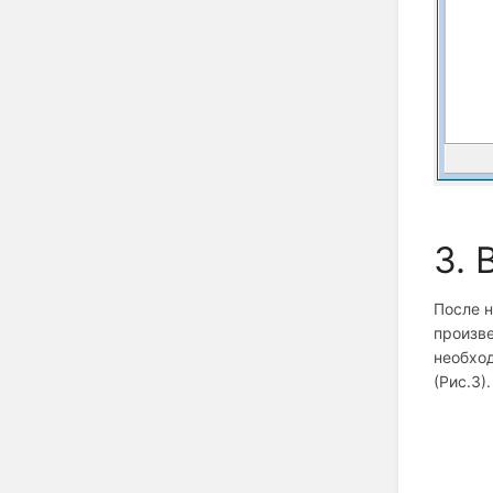
3. 
После 
произве
необхо
(Рис.3).