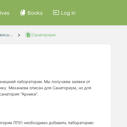
lves
Books
Log in
исы...
Санаториум
внешней лаборатории. Мы получаем заявки от
ику. Механизм описан для Санаториум, но для
санатория "Арника".
атории ЛПУ) необходимо добавить лабораторию