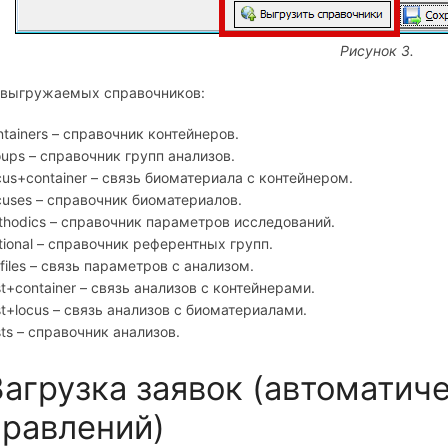
Рисунок 3.
 выгружаемых справочников:
tainers –
справочник контейнеров.
oups –
справочник групп анализов.
cus
+
container
– связь биоматериала с контейнером.
cuses –
справочник биоматериалов.
thodics –
справочник параметров исследований.
ional –
справочник референтных групп.
files
– связь параметров с анализом.
t
+
container
– связь анализов с контейнерами.
t
+
locus
– связь анализов с биоматериалами.
ts – справочник анализов.
Загрузка заявок (автоматич
правлений)