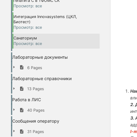
гепатита С в ТФОМС СК
Просмотр: все
Интеграция Innovasystems (ЦКЛ,
Биотест)
Просмотр: все
Санаториум
Просмотр: все
Лабораторные документы
6 Pages
Лабораторные справочники
13 Pages
На
вли
Работа в ЛИС
2.
40 Pages
ин
3.
Сообщения оператору
ад
l-
31 Pages