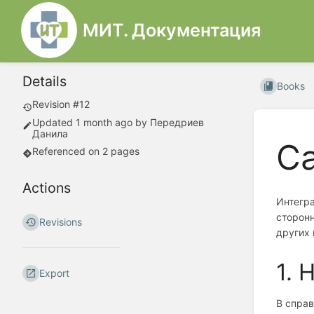
МИТ. Документация
Details
Books
Revision #12
Updated
1 month ago
by
Передриев
Данила
С
Referenced on 2 pages
Actions
Интегра
сторонн
Revisions
других 
1. 
Export
В справ