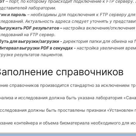
рт
– порт, по которому происходит подключение к FTP серверу. 
едставителей лаборатории.
гин и пароль
– необходимы для подключения к FTP серверу для 
следований. Актуальность адреса следует уточнять у представи
 Выгружать
PDF
результатов –
настройка включения/отключения 
следований на FTP сервер.
 Путь для выгрузки/загрузки -
директория папки для обмена на f
 Интервал выгрузки PDF в секундах -
настройка увеличения вре
грузке результатов пациентов.
Заполнение справочников
ние справочников производится стандартно за исключением тр
нализа и исследования должна быть указана лаборатория «Сана
исследования должны быть проставлены признаки «Установлен п
азание контейнера и объема биоматериала необходимого для ис