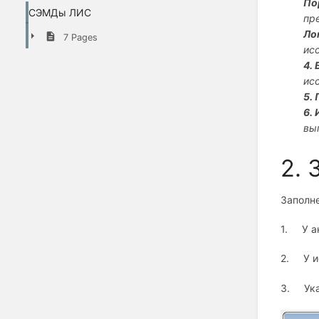
По
СЭМДы ЛИС
пр
Ло
7 Pages
ис
4.
ис
5.
6.
вы
2. 
Заполне
1.
У а
2.
У 
3.
Ук