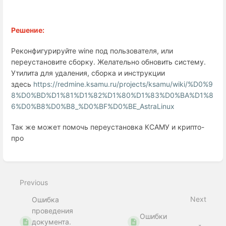
Решение:
Реконфигурируйте wine под пользователя, или
переустановите сборку. Желательно обновить систему.
Утилита для удаления, сборка и инструкции
здесь
https://redmine.ksamu.ru/projects/ksamu/wiki/%D0%9
8%D0%BD%D1%81%D1%82%D1%80%D1%83%D0%BA%D1%8
6%D0%B8%D0%B8_%D0%BF%D0%BE_AstraLinux
Так же может помочь переустановка КСАМУ и крипто-
про
Enter
section
select
Previous
mode
Next
Ошибка
проведения
Ошибки
документа.