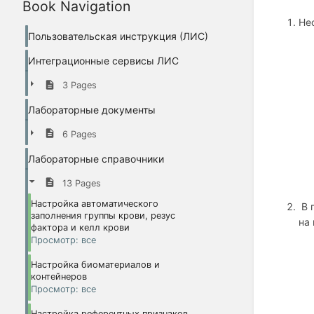
Book Navigation
Не
Пользовательская инструкция (ЛИС)
Интеграционные сервисы ЛИС
3 Pages
Лабораторные документы
6 Pages
Лабораторные справочники
13 Pages
Настройка автоматического
В 
заполнения группы крови, резус
на
фактора и келл крови
Просмотр: все
Настройка биоматериалов и
контейнеров
Просмотр: все
Настройка референтных признаков,