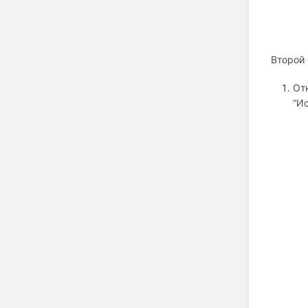
Второй 
От
“И