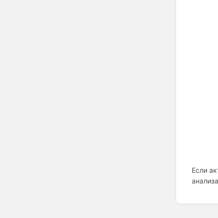
Если ак
анализа
Enter
section
select