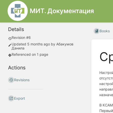
МИТ. Документация
Details
Books
Revision #6
Updated
5 months ago
by
Абакумов
Данила
Ср
Referenced on 1 page
Actions
Настрой
отсутст
Revisions
настрой
направл
назначе
Export
В КСАМУ
Первый 