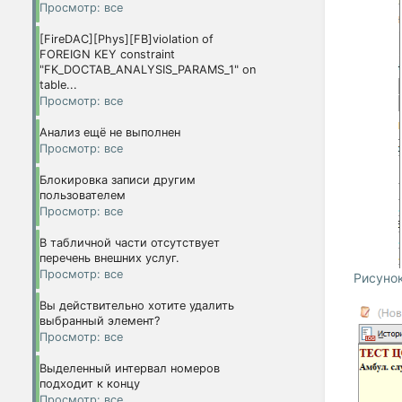
Просмотр: все
[FireDAC][Phys][FB]violation of
FOREIGN KEY constraint
"FK_DOCTAB_ANALYSIS_PARAMS_1" on
table...
Просмотр: все
Анализ ещё не выполнен
Просмотр: все
Блокировка записи другим
пользователем
Просмотр: все
В табличной части отсутствует
перечень внешних услуг.
Просмотр: все
Рисунок
Вы действительно хотите удалить
выбранный элемент?
Просмотр: все
Выделенный интервал номеров
подходит к концу
Просмотр: все