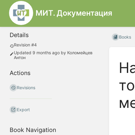
МИТ. Документация
Details
Books
Revision #4
Updated
9 months ago
by
Коломейцев
Антон
На
Actions
то
Revisions
м
Export
Book Navigation