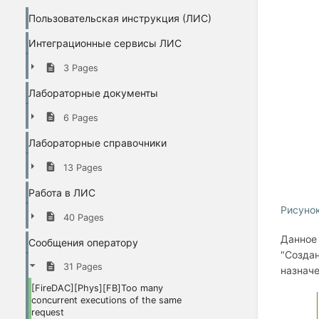
Пользовательская инструкция (ЛИС)
Интеграционные сервисы ЛИС
3 Pages
Лабораторные документы
6 Pages
Лабораторные справочники
13 Pages
Работа в ЛИС
Рисунок
40 Pages
Данное 
Сообщения оператору
"Создан
31 Pages
назначе
[FireDAC][Phys][FB]Too many
concurrent executions of the same
request