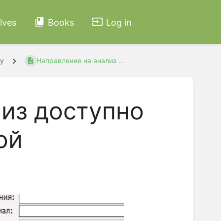
lves
Books
Log in
у
Направление на анализ ...
лиз доступно
ой