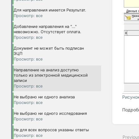
Для направления имеется Результат.
Просмотр: все
Добавление направления на "..."
невозможно. Отсутствует оплата.
Просмотр: все
Документ не может быть подписан
ЭЦП
Просмотр: все
Направление на анализ доступно
только из электронной медицинской
записи
Просмотр: все
Рисуно
Не выбрано ни одного анализа
Просмотр: все
Подроб
Не выбрано ни одного исследования
Просмотр: все
Enter
section
Не для всех вопросов указаны ответы
select
Просмотр: все
Previou
mode