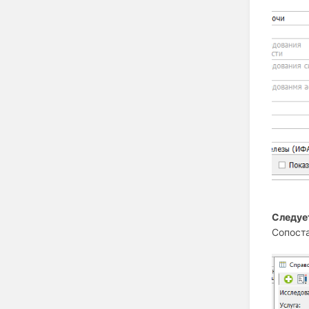
Следуе
Сопоста