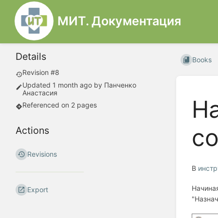
МИТ. Документация
Details
Books
Revision #8
Updated
1 month ago
by
Панченко
Анастасия
На
Referenced on 2 pages
со
Actions
Revisions
В
инстр
Начина
Export
"Назнач