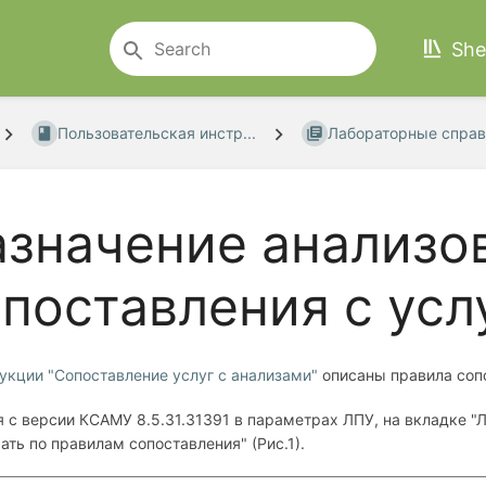
She
Пользовательская инстр...
Лабораторные справ
значение анализо
поставления с усл
укции "Сопоставление услуг с анализами"
описаны правила соп
я с версии КСАМУ
8.5.31.31391
в параметрах ЛПУ, на вкладке "
ать по правилам сопоставления" (Рис.1).