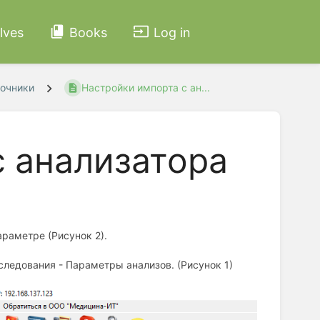
lves
Books
Log in
очники
Настройки импорта с ан...
с анализатора
араметре (Рисунок 2).
следования - Параметры анализов. (Рисунок 1)