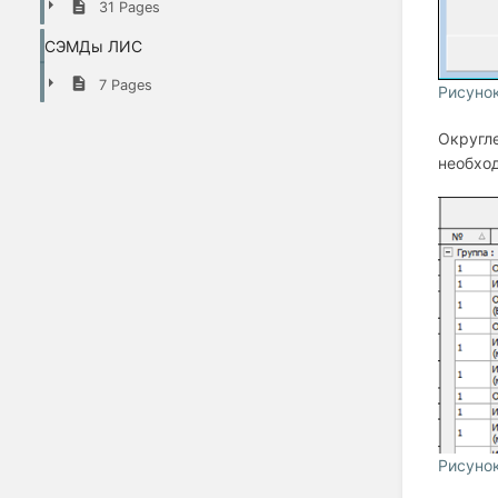
31 Pages
СЭМДы ЛИС
7 Pages
Рисунок
Округле
необход
Рисуно