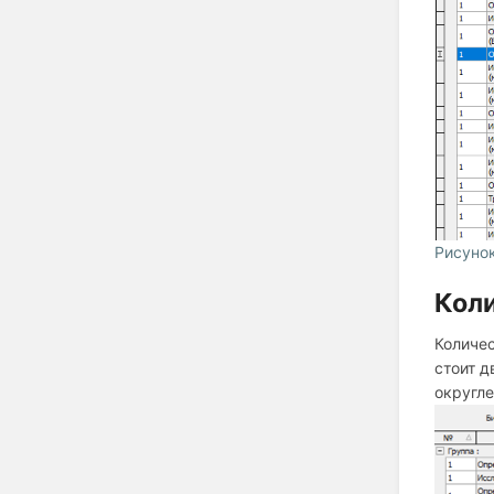
Рисуно
Коли
Количес
стоит д
округле