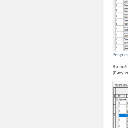
Рисуно
Второй 
(Рисуно