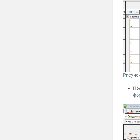
Рисуно
Пр
фо