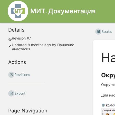
МИТ. Документация
Details
Books
Revision #7
Updated
8 months ago
by
Панченко
Анастасия
На
Actions
Окр
Revisions
Округле
Export
Для нас
Page Navigation