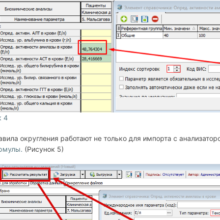
к 4
авила округления работают не только для импорта с анализаторо
рмулы.
(Рисунок 5)