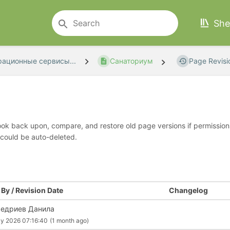
She
рационные сервисы...
Санаториум
Page Revisi
look back upon, compare, and restore old page versions if permissions 
 could be auto-deleted.
By / Revision Date
Changelog
едриев Данила
ly 2026 07:16:40
(1 month ago)