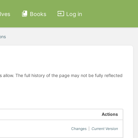
lves
Books
Log in
ons
allow. The full history of the page may not be fully reflected
Actions
Changes
|
Current Version