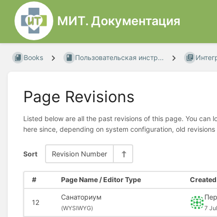
МИТ. Документация
Books
Пользовательская инстр...
Интег
Page Revisions
Listed below are all the past revisions of this page. You can 
here since, depending on system configuration, old revisions
Sort
Revision Number
#
Page Name / Editor Type
Created 
Санаториум
Пер
12
(
WYSIWYG)
7 Ju