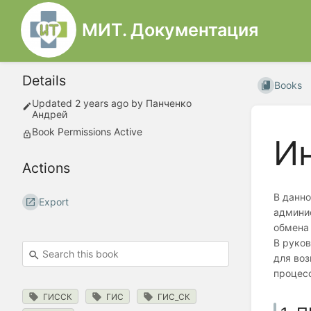
МИТ. Документация
Details
Books
Updated
2 years ago
by
Панченко
Андрей
Book Permissions Active
И
Actions
В данн
Export
админи
обмена
В руков
для воз
процесс
ГИССК
ГИС
ГИС_СК