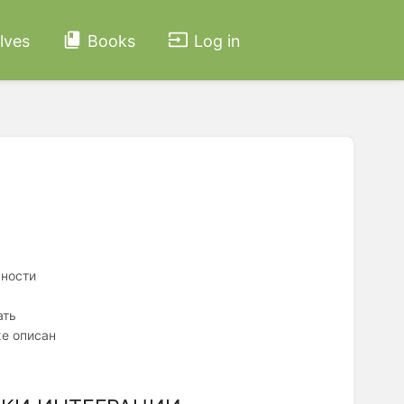
lves
Books
Log in
жности
ать
же описан