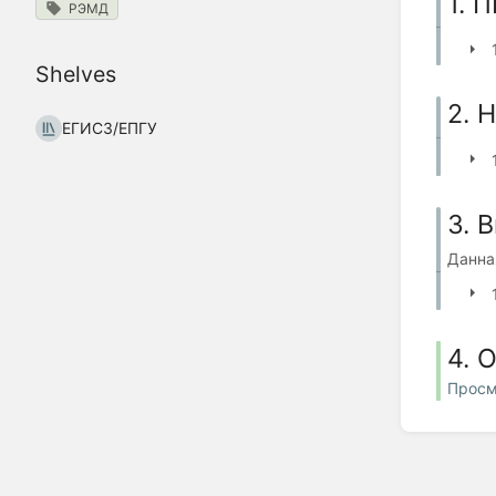
1.
РЭМД
Shelves
2.
ЕГИСЗ/ЕПГУ
3. 
Данна
4. 
Просм