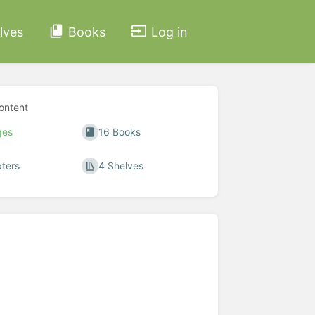
lves
Books
Log in
ontent
ges
16 Books
ters
4 Shelves