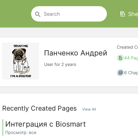
She
Created C
Панченко Андрей
44 Pa
User for 2 years
6 Chap
Recently Created Pages
View All
Интеграция с Biosmart
Просмотр: все