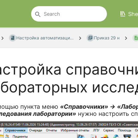
She
Настройка автоматизаци...
Приказ 29 н
астройка справочн
абораторных иссле
мощью пункта меню
«Справочники» → «Лабо
ледования лаборатории»
нужно настроить сп