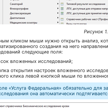
исунок 1.
ным кликом мыши нужно открыть анализ, кот
атизированного создания на него направлени
едований следующие поля:
писок вложенных исследований;
опка открытия настроек вложенного исследов
ного клика левой кнопкой мыши по вложенном
оле «Услуга Федеральная» обязательно для з
сследования она автоматически подтягивается