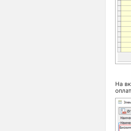
Р
На в
оплат