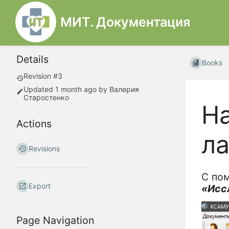
МИТ. Документация
Details
Books
Revision #3
Updated
1 month ago
by
Валерия
Старостенко
Н
Actions
л
Revisions
С по
Export
«Исс
Page Navigation