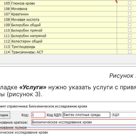
исунок 2
кладке
«Услуги»
нужно указать услуги с привя
ы (рисунок 3).