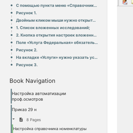
С помощью пункта меню «Справочники» → «Лаборатория» →«Исследования» → «Исследования лаборатории» нуж
Рисунок 1.
Двойным кликом мыши нужно открыть анализ, который необходимо настроить для автоматизированного созда
1. Список вложенных исследований;
2. Кнопка открытия настроек вложенного исследования, которая появляется после двойного клика левой к
Поле «Услуга Федеральная» обязательно для заполнения. При выполнении исследования она автоматически
Рисунок 2.
На вкладке «Услуги» нужно указать услуги с привязкой к виду особого случая и виду оплаты (рисунок 3)
Рисунок 3.
Book Navigation
Настройка автоматизации
проф.осмотров
Приказ 29 н
8 Pages
Настройка справочника номенклатуры