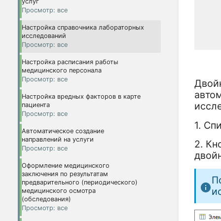
услуг
Просмотр: все
Настройка справочника лабораторных
исследований
Просмотр: все
Настройка расписания работы
Р
медицинского персонала
Просмотр: все
Двой
автом
Настройка вредных факторов в карте
иссл
пациента
Просмотр: все
1. С
Автоматическое создание
направлений на услуги
2. Кн
Просмотр: все
двой
Оформление медицинского
заключения по результатам
П
предварительного (периодического)
и
медицинского осмотра
(обследования)
Просмотр: все