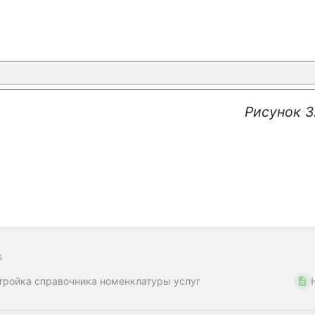
исунок 3
s
тройка справочника номенклатуры услуг