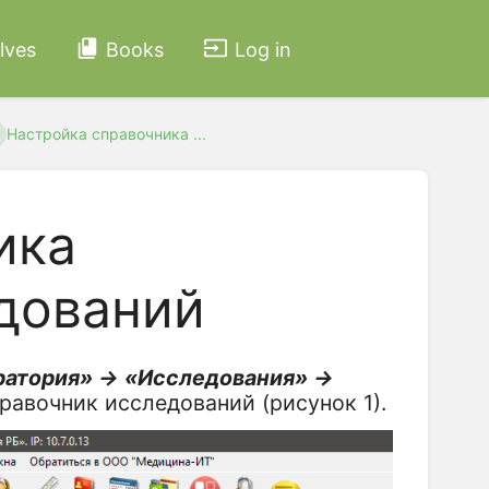
lves
Books
Log in
Настройка справочника ...
ика
дований
ратория» → «Исследования» →
равочник исследований (рисунок 1).