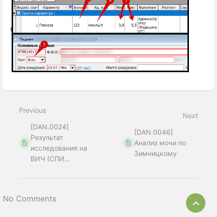
Enter
section
select
Previous
mode
Next
[DAN.0024]
[DAN.0046]
Результат
Анализ мочи по
исследования на
Зимницкому
ВИЧ (СПИ...
No Comments
Bac