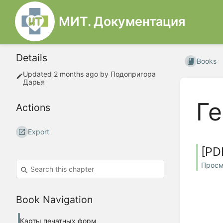
МИТ. Документация
Details
Books
Updated
2 months ago
by
Подопригора
Дарья
Ге
Actions
Export
[PD
Просм
Book Navigation
Карты печатных форм