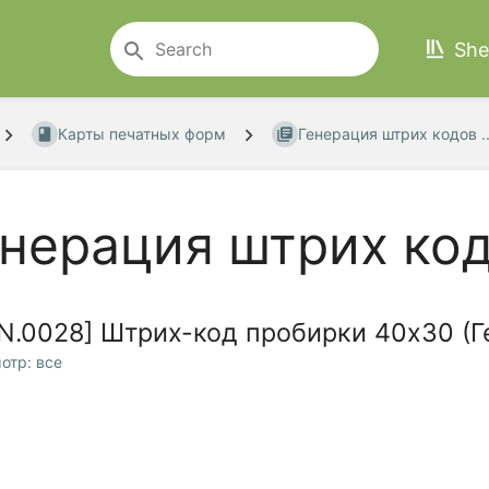
She
Карты печатных форм
Генерация штрих кодов ..
нерация штрих ко
N.0028] Штрих-код пробирки 40x30 (Г
отр: все