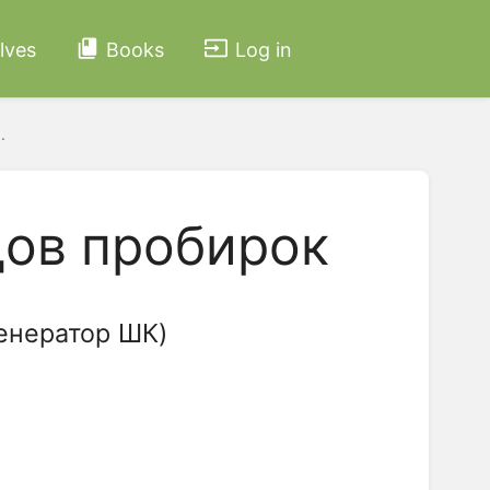
lves
Books
Log in
.
дов пробирок
енератор ШК)