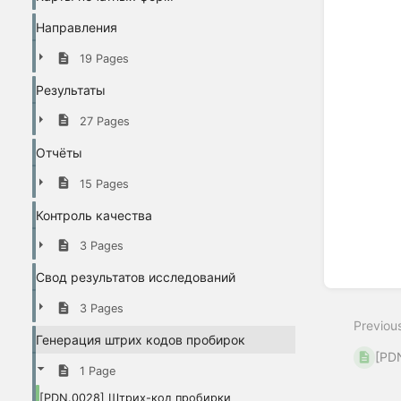
Направления
19 Pages
Результаты
27 Pages
Отчёты
15 Pages
Контроль качества
3 Pages
Свод результатов исследований
3 Pages
Previou
Генерация штрих кодов пробирок
[PD
1 Page
[PDN.0028] Штрих-код пробирки