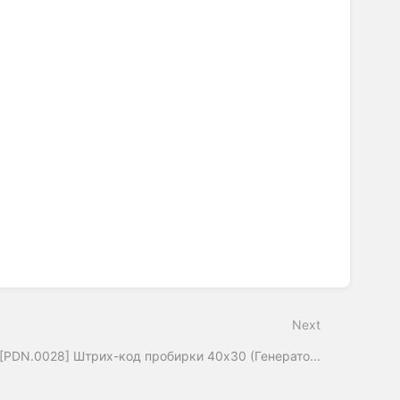
Next
[PDN.0028] Штрих-код пробирки 40x30 (Генерато...