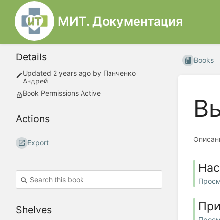
МИТ. Документация
Details
Books
Updated
2 years ago
by
Панченко
Андрей
Book Permissions Active
Вы
Actions
Описани
Export
Нас
Просм
При
Shelves
Просм