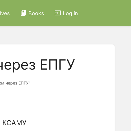
lves
Books
Log in
через ЕПГУ
ом через ЕПГУ"
С КСАМУ