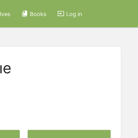
lves
Books
Log in
ые