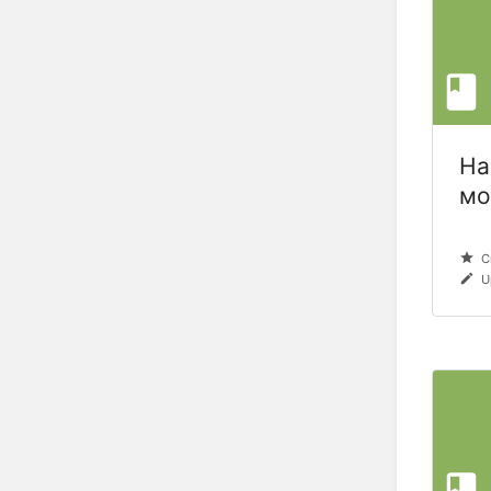
На
мо
C
U