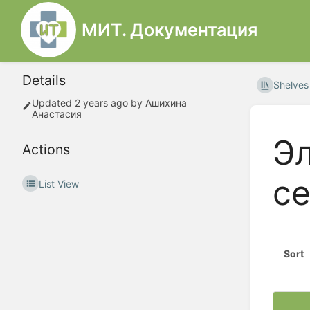
МИТ. Документация
Details
Shelves
Updated
2 years ago
by
Ашихина
Анастасия
Э
Actions
се
List View
Sort