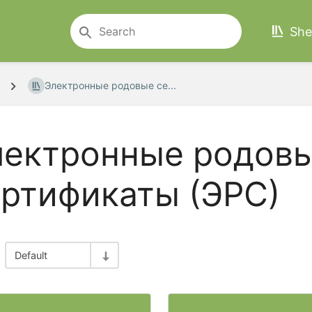
She
Электронные родовые се...
лектронные родов
ртификаты (ЭРС)
Default