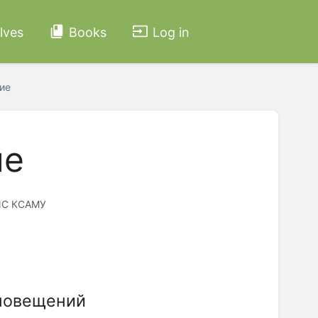
lves
Books
Log in
ие
ие
МИС КСАМУ
оповещений