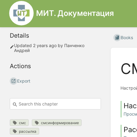
МИТ. Документация
Details
Books
Updated
2 years ago
by
Панченко
Андрей
С
Actions
Export
Настро
Нас
Просм
смс
смсинформирование
Рас
рассылка