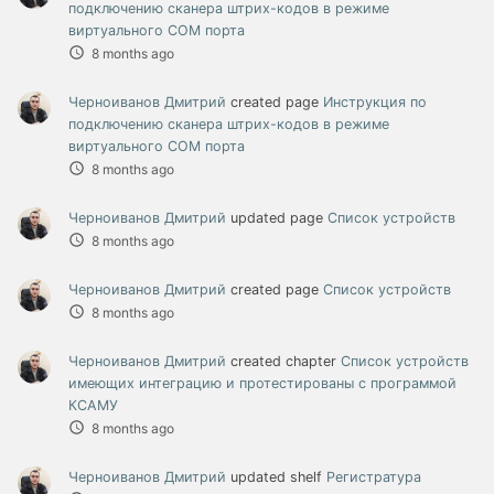
подключению сканера штрих-кодов в режиме
виртуального COM порта
8 months ago
Черноиванов Дмитрий
created page
Инструкция по
подключению сканера штрих-кодов в режиме
виртуального COM порта
8 months ago
Черноиванов Дмитрий
updated page
Список устройств
8 months ago
Черноиванов Дмитрий
created page
Список устройств
8 months ago
Черноиванов Дмитрий
created chapter
Список устройств
имеющих интеграцию и протестированы с программой
КСАМУ
8 months ago
Черноиванов Дмитрий
updated shelf
Регистратура