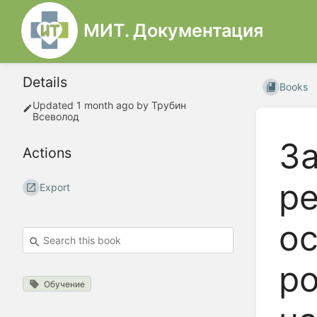
МИТ. Документация
Details
Books
Updated
1 month ago
by
Трубин
Всеволод
За
Actions
ре
Export
ос
р
Обучение