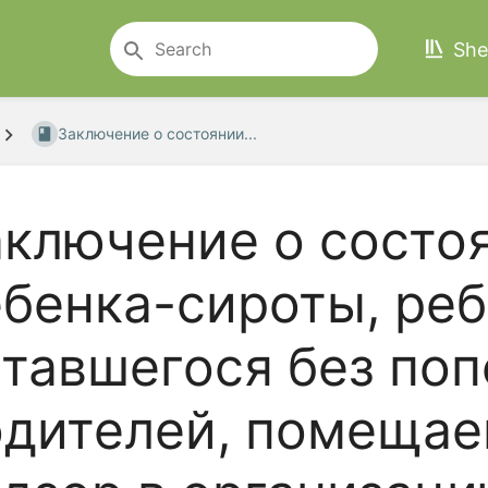
She
Заключение о состоянии...
ключение о состо
бенка-сироты, реб
тавшегося без по
одителей, помещае