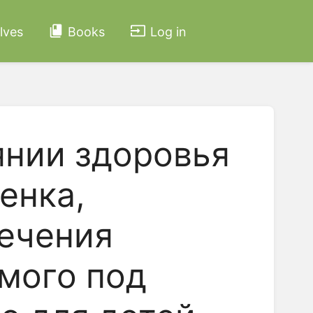
lves
Books
Log in
янии здоровья
енка,
печения
мого под