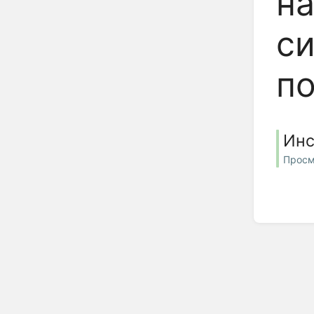
на
си
п
Инс
Просм