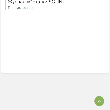
Журнал «Остатки SGTIN»
Просмотр: все
Bac