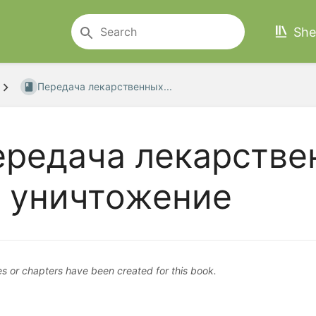
She
Передача лекарственных...
ередача лекарстве
а уничтожение
s or chapters have been created for this book.