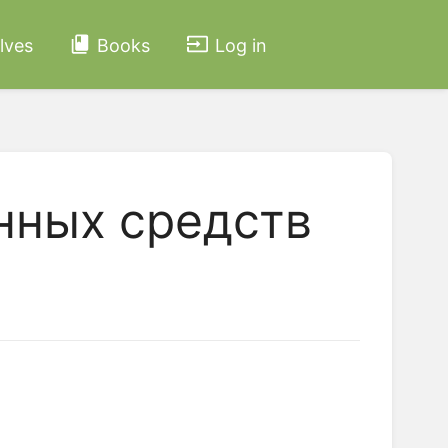
lves
Books
Log in
нных средств