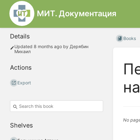
МИТ. Документация
Details
Books
Updated
8 months ago
by
Дерябин
Михаил
П
Actions
н
Export
No page
Shelves