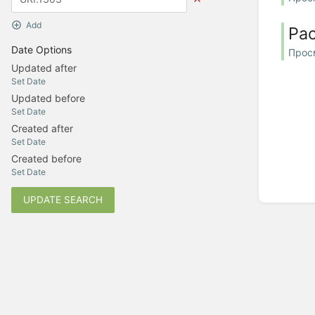
Add
Ра
Date Options
Прос
Updated after
Set Date
Updated before
Set Date
Created after
Set Date
Created before
Set Date
UPDATE SEARCH