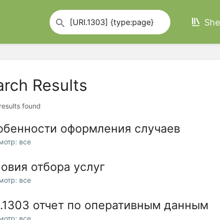
She
arch Results
 results found
обенности оформления случаев
мотр: все
овия отбора услуг
мотр: все
I.1303 отчет по оперативным данным
мотр: все