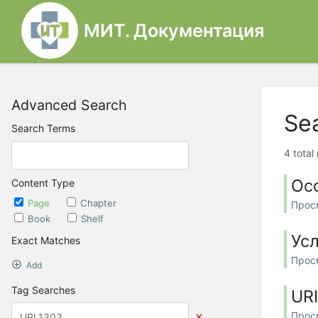
МИТ. Документация
Advanced Search
Se
Search Terms
4 total
Ос
Content Type
Page
Chapter
Прос
Book
Shelf
Усл
Exact Matches
Прос
Add
Tag Searches
UR
Прос