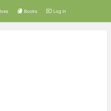
lves
Books
Log in