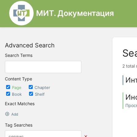
МИТ. Документация
Advanced Search
Se
Search Terms
2 total
Ин
Content Type
Page
Chapter
Book
Shelf
Ин
Exact Matches
Прос
Add
Tag Searches