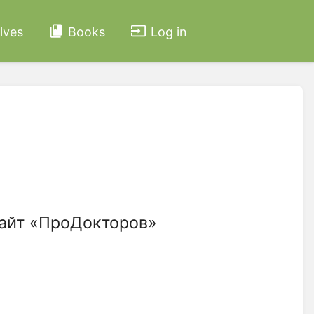
lves
Books
Log in
сайт «ПроДокторов»