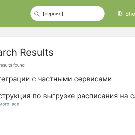
She
arch Results
 results found
теграции с частными сервисами
струкция по выгрузке расписания на 
мотр: все