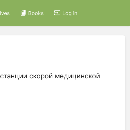
lves
Books
Log in
(станции скорой медицинской