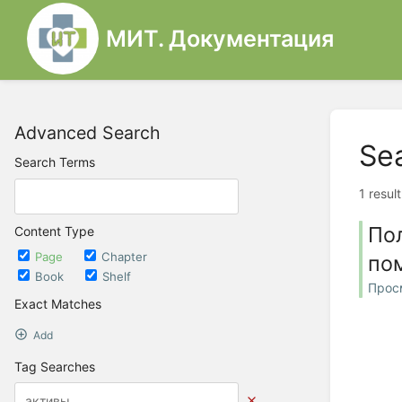
МИТ. Документация
Advanced Search
Se
Search Terms
1 resul
По
Content Type
Page
Chapter
по
Book
Shelf
Прос
Exact Matches
Add
Tag Searches