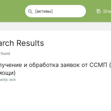
She
arch Results
t found
лучение и обработка заявок от ССМП 
мощи)
мотр: все